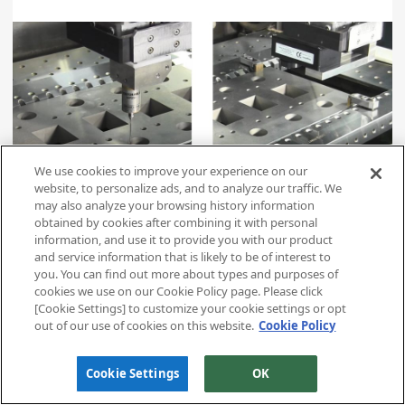
We use cookies to improve your experience on our
website, to personalize ads, and to analyze our traffic. We
may also analyze your browsing history information
obtained by cookies after combining it with personal
information, and use it to provide you with our product
ワイヤ放電加工機 機上計測活用のご提案
and service information that is likely to be of interest to
2021年9月22日（水）13:30-14:30
you. You can find out more about types and purposes of
cookies we use on our Cookie Policy page. Please click
[Cookie Settings] to customize your cookie settings or opt
ワイヤ放電加工機の機上計測機能につい
out of our use of cookies on this website.
Cookie Policy
て、タッチプローブ式とＣＣＤカメラ式そ
れぞれの特徴と活用方法をご紹介するセミ
ナをオンラインで実施いたします。
Cookie Settings
OK