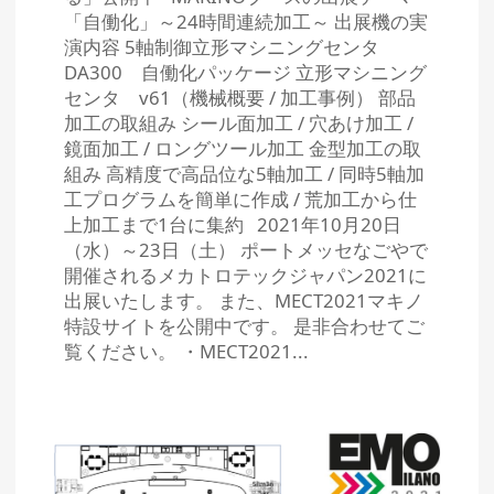
「自働化」～24時間連続加工～ 出展機の実
演内容 5軸制御立形マシニングセンタ
DA300 自働化パッケージ 立形マシニング
センタ v61（機械概要 / 加工事例） 部品
加工の取組み シール面加工 / 穴あけ加工 /
鏡面加工 / ロングツール加工 金型加工の取
組み 高精度で高品位な5軸加工 / 同時5軸加
工プログラムを簡単に作成 / 荒加工から仕
上加工まで1台に集約 2021年10月20日
（水）～23日（土） ポートメッセなごやで
開催されるメカトロテックジャパン2021に
出展いたします。 また、MECT2021マキノ
特設サイトを公開中です。 是非合わせてご
覧ください。 ・MECT2021...