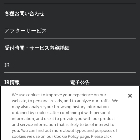
各種お問い合わせ
アフターサービス
受付時間・サービス内容詳細
IR
IR情報
電子公告
We use cookies to improve your experience on our
website, to personalize ads, and to analyze our traffic. We
may also analyze your browsing history information
obtained by cookies after combining it with personal
information, and use it to provide you with our product
and service information that is likely to be of interest to
you. You can find out more about types and purposes of
Copyright © 2026, Makino All rights reserved
cookies we use on our Cookie Policy page. Please click