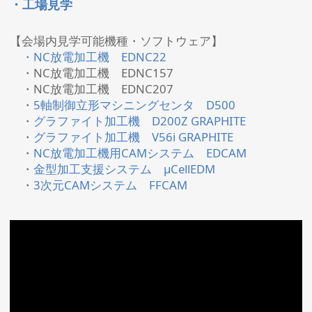
・工場見学
【会場内見学可能機種・ソフトウェア】
・NC放電加工機 EDNC22
・NC放電加工機 EDNC157
・NC放電加工機 EDNC207
・
5軸制御立形マシニングセンタ D500
・
グラファイト加工機 D200Z GRAPHITE
・
グラファイト加工機 V56i GRAPHITE
・
NC放電加工機用CAMシステム EDCAM
・
金型加工支援システム μCellEDM
・
3次元CAMシステム FFCAM