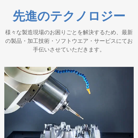
先進のテクノロジー
岩手県沖および山梨県東部・富士五湖を震
6月29
源とする地震で被災された皆様へ 弊社サ
日
ポート体制のお知らせ
様々な製造現場のお困りごとを解決するため、最新
の製品・加工技術・ソフトウエア・サービスにてお
4月23
ゴールデンウィーク休業のお知らせ
手伝いさせていただきます。
日
1月7
島根県東部を震源とする地震で被災された
日
皆様へ 弊社サポート体制のお知らせ
2025
年
12月
年末年始 休業のお知らせ
12日