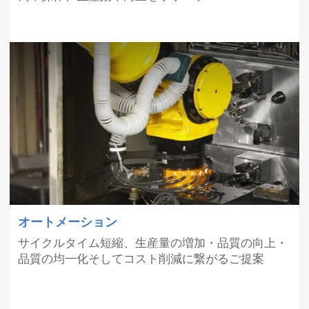
日
ぽんぶらんど）賞を受賞しました。
5月23
【V300 特設サイト】オープンしました。
日
5月14
SBTi認定を取得しました。
日
4月25
ゴールデンウィーク休業のお知らせ
日
4月9
【INTERMOLD2025 マキノ特設サイト】オ
日
ープンしました。
オートメーション
サイクルタイム短縮、生産量の増加・品質の向上・
品質の均一化そしてコスト削減に繋がるご提案