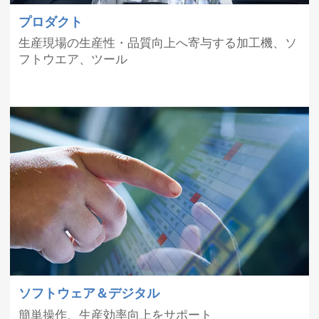
12月9
青森県東方沖を震源とする地震で被災され
プロダクト
日
た皆様へ 弊社サポート体制のお知らせ
生産現場の生産性・品質向上へ寄与する加工機、ソ
フトウエア、ツール
【メカトロテックジャパン2025 マキノ特設
10月7
サイト（WEB展示会）】オープンしまし
日
た。
9月25
新製品 5軸制御横形マシニングセンタ
日
a630iTの販売を開始しました。
9月12
新製品 立形マシニングセンタ V800の販売
日
を開始しました。
8月1
夏季休業のお知らせ
日
ソフトウェア＆デジタル
7月16
立形マシニングセンタ V300が日本力（にっ
簡単操作、生産効率向上をサポート