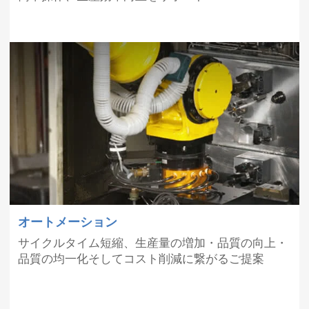
日
ぽんぶらんど）賞を受賞しました。
5月23
【V300 特設サイト】オープンしました。
日
5月14
SBTi認定を取得しました。
日
4月25
ゴールデンウィーク休業のお知らせ
日
4月9
【INTERMOLD2025 マキノ特設サイト】オ
日
ープンしました。
オートメーション
サイクルタイム短縮、生産量の増加・品質の向上・
品質の均一化そしてコスト削減に繋がるご提案