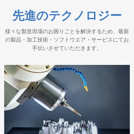
先進のテクノロジー
岩手県沖および山梨県東部・富士五湖を震
6月29
源とする地震で被災された皆様へ 弊社サ
日
ポート体制のお知らせ
様々な製造現場のお困りごとを解決するため、最新
の製品・加工技術・ソフトウエア・サービスにてお
4月23
ゴールデンウィーク休業のお知らせ
手伝いさせていただきます。
日
1月7
島根県東部を震源とする地震で被災された
日
皆様へ 弊社サポート体制のお知らせ
2025
年
12月
年末年始 休業のお知らせ
12日