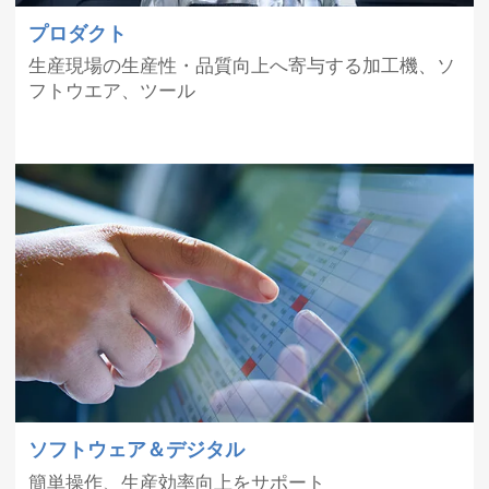
12月9
青森県東方沖を震源とする地震で被災され
プロダクト
日
た皆様へ 弊社サポート体制のお知らせ
生産現場の生産性・品質向上へ寄与する加工機、ソ
フトウエア、ツール
【メカトロテックジャパン2025 マキノ特設
10月7
サイト（WEB展示会）】オープンしまし
日
た。
9月25
新製品 5軸制御横形マシニングセンタ
日
a630iTの販売を開始しました。
9月12
新製品 立形マシニングセンタ V800の販売
日
を開始しました。
8月1
夏季休業のお知らせ
日
ソフトウェア＆デジタル
7月16
立形マシニングセンタ V300が日本力（にっ
簡単操作、生産効率向上をサポート