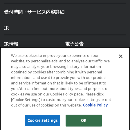
受付時間・サービス内容詳細
IR
IR情報
電子公告
We use cookies to improve your experience on our
website, to personalize ads, and to analyze our traffic. We
may also analyze your browsing history information
obtained by cookies after combining it with personal
information, and use it to provide you with our product
and service information that is likely to be of interest to
you. You can find out more about types and purposes of
Copyright © 2026, Makino All rights reserved
cookies we use on our Cookie Policy page. Please click
[Cookie Settings] to customize your cookie settings or opt
out of our use of cookies on this website.
Cookie Policy
サイトポリシー
プライバシーポリシー
Cookie Settings
OK
クッキーポリシー