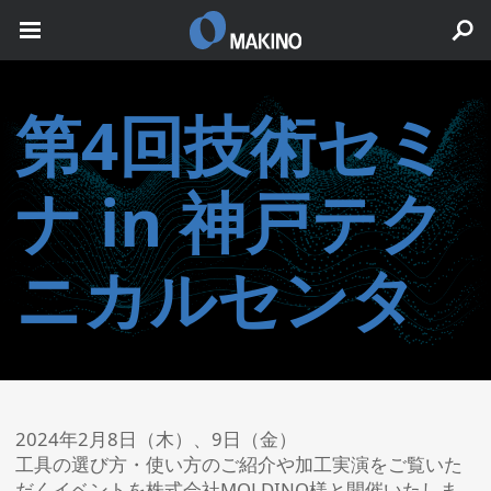
第4回技術セミ
ナ in 神戸テク
ニカルセンタ
2024年2月8日（木）、9日（金）
工具の選び方・使い方のご紹介や加工実演をご覧いた
だくイベントを株式会社MOLDINO様と開催いたしま