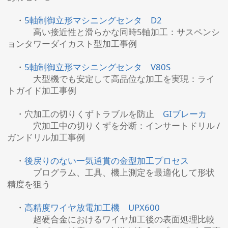
・
5軸制御立形マシニングセンタ D2
高い接近性と滑らかな同時5軸加工：サスペンシ
ョンタワーダイカスト型加工事例
・
5軸制御立形マシニングセンタ V80S
大型機でも安定して高品位な加工を実現：ライ
トガイド加工事例
・穴加工の切りくずトラブルを防止
GIブレーカ
穴加工中の切りくずを分断：インサートドリル /
ガンドリル加工事例
・
後戻りのない一気通貫の金型加工プロセス
プログラム、工具、機上測定を最適化して形状
精度を狙う
・
高精度ワイヤ放電加工機 UPX600
超硬合金におけるワイヤ加工後の表面処理比較