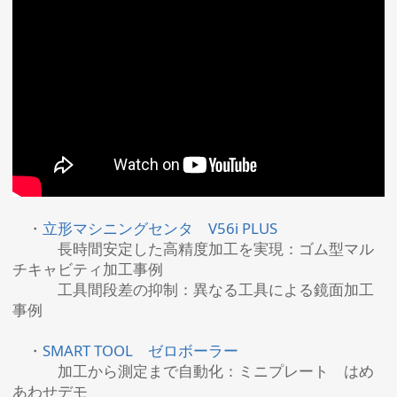
・
立形マシニングセンタ V56i PLUS
長時間安定した高精度加工を実現：ゴム型マル
チキャビティ加工事例
工具間段差の抑制：異なる工具による鏡面加工
事例
・
SMART TOOL ゼロボーラー
加工から測定まで自動化：ミニプレート はめ
あわせデモ