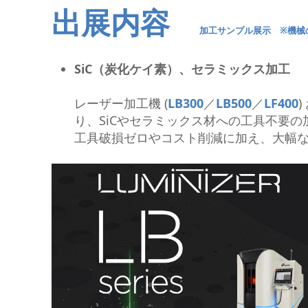
出展内容
加工サンプル展示 ※機械
SiC（炭化ケイ素）、セラミックス加工
レーザー加工機 (
LB300
／
LB500
／
LF400
)
り、SiCやセラミックス材への工具不要の
工具破損ゼロやコスト削減に加え、大幅