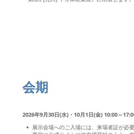
細穴放電加工機
I R情報
NC放電加工機
ワイヤ放電加工機
レーザ加工機
i GRINDER（研削）
フライス盤
CAD/CAM・ソフト
SMART TOOL
会期
2026年9月30日(水)・10月1日(金) 10:00～17:0
展示会場へのご入場には、来場者証が必