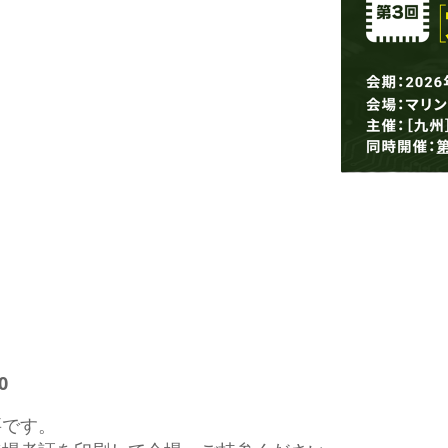
ローダ搬送システム
ロボット搬送システム
ツール測定機
0
要です。