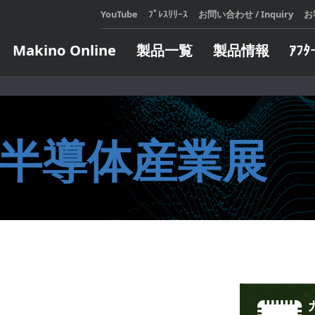
YouTube
ﾌﾟﾚｽﾘﾘｰｽ
お問い合わせ / Inquiry
お
Makino Online
製品一覧
製品情報
ｱﾌﾀ
展示会・セミナ
テクニカルスクール
メールマガジンのご登録
Makin
アフ
会社
カタロ
設備機
展示会・セミナ情報
お申し込み・日程表
] 半導体産業展
をご利
が発生
過去の展示会・セミナレポート
定期開催コースのご案内
マキノ
対応い
e Learning コースのご案内
LEARN
人、造
LEARN
ジタル
オートメーション
エンジニア
企業向けコースのご案内
頼しあ
全ての
ト
インサート自動交換装置
ターンキー
自らの
ウェア
製造支援モバイルロボット
方にお
ソフトウェア
パレット交換システム
ィ・フ
ソフトウェア
サブパレット交換／搬送システ
します
ム
タリングシス
LEARN
パレット搬送システム
。