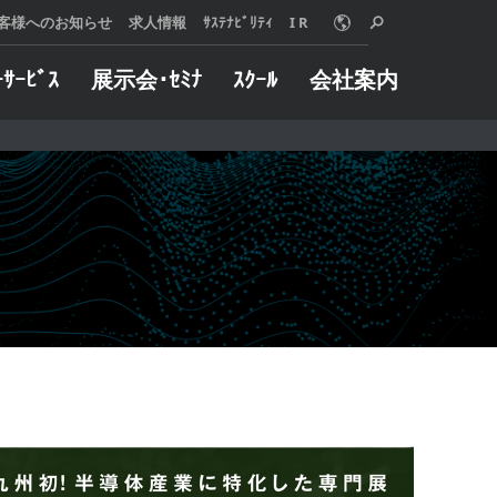
客様へのお知らせ
求人情報
ｻｽﾃﾅﾋﾞﾘﾃｨ
I R
ｰｻｰﾋﾞｽ
展示会･ｾﾐﾅ
ｽｸｰﾙ
会社案内
o Online
ターサービス
概要
グや加工事例など
械に万一トラブル
用いただけます。
した際は、迅速に
は、使う人、売る
たします。
 MORE
る人、みんなが信
 MORE
リングサービス
インダストリー
えることを願い、
製品とサービス、
自動車
組織と社員のあり
半導体
いて、『クオリテ
金型
ァースト』を追求
航空宇宙
。
ジョブショップ
 MORE
医療