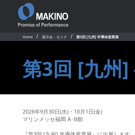
Home
展示会・セミナ
第3回 [九州] 半導体産業展
Promise of
Performance
ごあいさつ
第3回 [九州
沿革
国内事業所・営業所
国内外関連会社
プロダクト
ソフトウェア＆デ
国内拠点・販売網マップ
製品一覧
CAD/CAM・ソフ
サステナビリティ
横形マシニングセンタ
マシン制御ソフト
従業員行動規範
5軸制御横形マシニングセンタ
オペレーティング
公的研究活動
2026年9月30日(水)・10月1日(金)
立形マシニングセンタ
アプリケーション
競争的研究費等の取扱い
マリンメッセ福岡 A･B館
5軸制御立形マシニングセンタ
ネットワークモニ
環境活動／安全衛生活動
テム
グラファイト加工機
求人情報
『第3回 [九州] 半導体産業展』に出展します