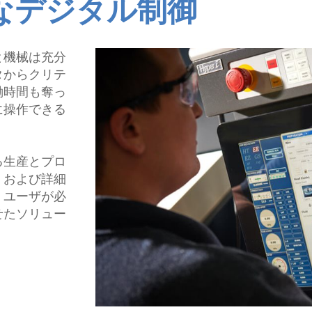
なデジタル制御
ローダ搬送システム
ロボット搬送システム
ツール測定機
と機械は充分
タからクリテ
働時間も奪っ
に操作できる
。
る生産とプロ
、および詳細
。ユーザが必
せたソリュー