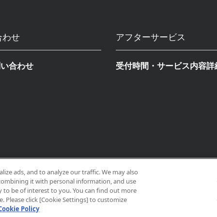
合わせ
アフターサービス
問い合わせ
受付時間・サービス内容詳
ize ads, and to analyze our traffic. We may also
combining it with personal information, and use
y to be of interest to you. You can find out more
 Please click [Cookie Settings] to customize
Cookie Policy
サイトポリ