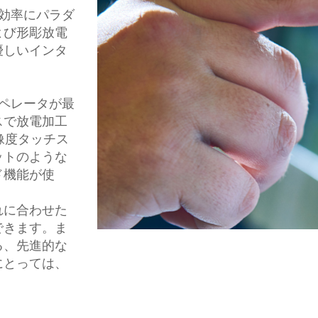
効率にパラダ
よび形彫放電
優しいインタ
ペレータが最
スで放電加工
像度タッチス
ットのような
ド機能が使
れに合わせた
できます。ま
る、先進的な
にとっては、