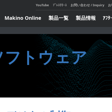
YouTube
ﾌﾟﾚｽﾘﾘｰｽ
お問い合わせ / Inquiry
お
Makino Online
製品一覧
製品情報
ｱﾌﾀ
展示会・セミナ
テクニカルスクール
メールマガジンのご登録
Makin
アフ
会社
カタロ
設備機
展示会・セミナ情報
お申し込み・日程表
ソフトウェア
をご利
が発生
過去の展示会・セミナレポート
定期開催コースのご案内
マキノ
対応い
e Learning コースのご案内
LEARN
人、造
LEARN
ジタル
オートメーション
エンジニア
企業向けコースのご案内
頼しあ
全ての
ト
インサート自動交換装置
ターンキー
自らの
ウェア
製造支援モバイルロボット
方にお
ソフトウェア
パレット交換システム
ィ・フ
ソフトウェア
サブパレット交換／搬送システ
します
ム
タリングシス
LEARN
パレット搬送システム