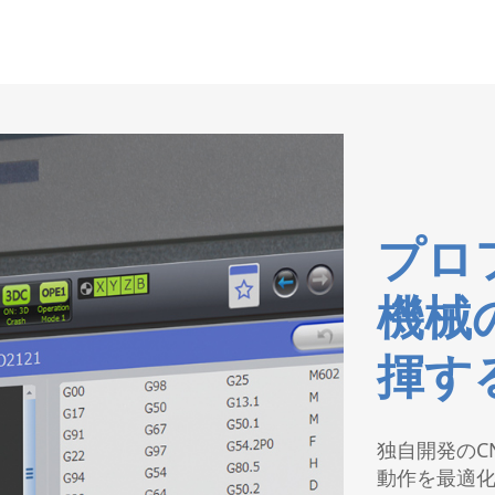
プロ
機械
揮す
独自開発のC
動作を最適