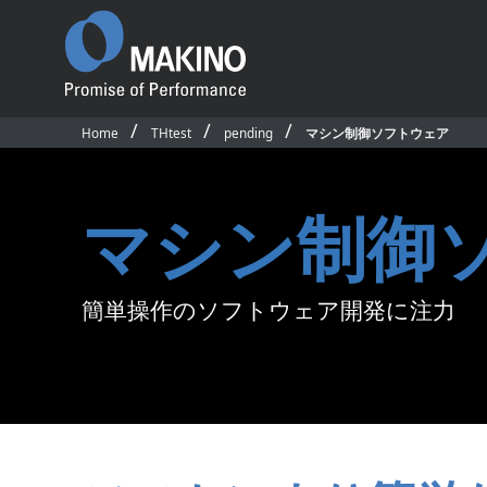
Home
THtest
pending
マシン制御ソフトウェア
Promise of
Performance
ごあいさつ
マシン制御
沿革
国内事業所・営業所
国内外関連会社
プロダクト
ソフトウェア＆デ
簡単操作のソフトウェア開発に注力
国内拠点・販売網マップ
製品一覧
CAD/CAM・ソフ
サステナビリティ
横形マシニングセンタ
マシン制御ソフト
従業員行動規範
5軸制御横形マシニングセンタ
オペレーティング
公的研究活動
立形マシニングセンタ
アプリケーション
競争的研究費等の取扱い
5軸制御立形マシニングセンタ
ネットワークモニ
環境活動／安全衛生活動
テム
グラファイト加工機
求人情報