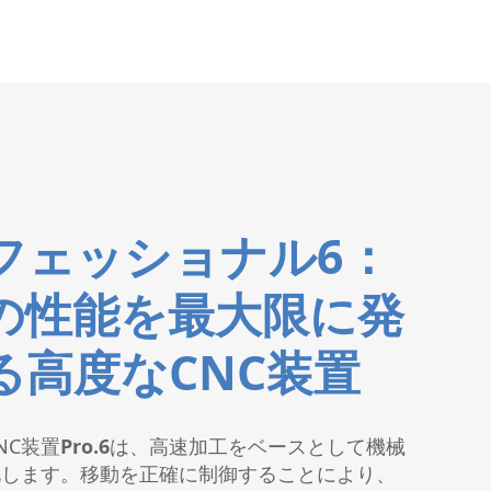
フェッショナル6：
の性能を最大限に発
る高度なCNC装置
NC装置
Pro.6
は、高速加工をベースとして機械
化します。移動を正確に制御することにより、