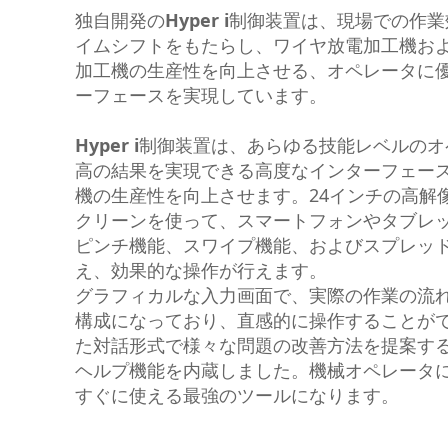
独自開発の
Hyper i
制御装置は、現場での作業
イムシフトをもたらし、ワイヤ放電加工機お
加工機の生産性を向上させる、オペレータに
ーフェースを実現しています。
Hyper i
制御装置は、あらゆる技能レベルのオ
高の結果を実現できる高度なインターフェー
機の生産性を向上させます。24インチの高解
クリーンを使って、スマートフォンやタブレ
ピンチ機能、スワイプ機能、およびスプレッ
え、効果的な操作が行えます。
グラフィカルな入力画面で、実際の作業の流
構成になっており、直感的に操作することが
た対話形式で様々な問題の改善方法を提案す
ヘルプ機能を内蔵しました。機械オペレータ
すぐに使える最強のツールになります。