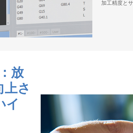
加工精度と
置：放
向上さ
いイ