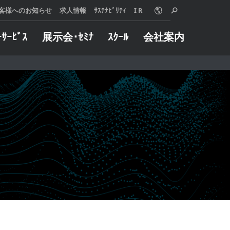
客様へのお知らせ
求人情報
ｻｽﾃﾅﾋﾞﾘﾃｨ
I R
ｰｻｰﾋﾞｽ
展示会･ｾﾐﾅ
ｽｸｰﾙ
会社案内
o Online
ターサービス
概要
グや加工事例など
械に万一トラブル
用いただけます。
した際は、迅速に
は、使う人、売る
たします。
 MORE
る人、みんなが信
 MORE
リングサービス
インダストリー
えることを願い、
製品とサービス、
自動車
組織と社員のあり
半導体
いて、『クオリテ
金型
ァースト』を追求
航空宇宙
。
ジョブショップ
 MORE
医療