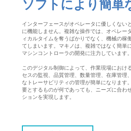
ソフトにより簡単
細穴放電加工機
I R情報
NC放電加工機
ワイヤ放電加工機
インターフェースがオペレータに優しくない
レーザ加工機
に機能しません。複雑な操作では、オペレー
i GRINDER（研削）
ィカルタイムを奪うばかりでなく、機械の稼
フライス盤
てしまいます。マキノは、複雑ではなく簡単
CAD/CAM・ソフト
マシンコントローラの開発に注力しています
SMART TOOL
このデジタル制御によって、作業現場におけ
セスの監視、品質管理、数量管理、在庫管理
なトレーサビリティの管理が簡単になります
要とするものが何であっても、ニーズに合わ
ションを実現します。