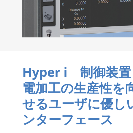
Hyper i 制御装
電加工の生産性を
せるユーザに優し
ンターフェース