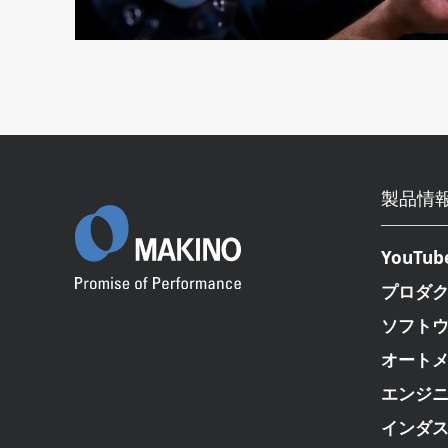
製品情
YouTub
プロダ
ソフト
オート
エンジ
インダ