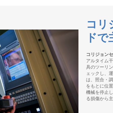
コリ
ドで
コリジョン
アルタイム
具のツーリ
ェックし、
は、照合・調
をもとに位
機械を停止
る損傷から