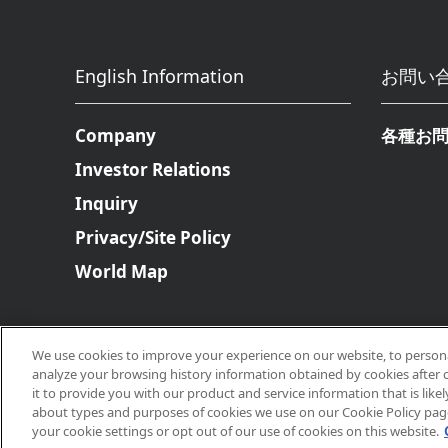
English Information
お問い
Company
各種お
Investor Relations
Inquiry
Privacy/Site Policy
World Map
We use cookies to improve your experience on our website, to personal
analyze your browsing history information obtained by cookies after 
it to provide you with our product and service information that is likel
about types and purposes of cookies we use on our Cookie Policy page.
Copyright © 2026, Makino All rights
your cookie settings or opt out of our use of cookies on this website.
reserved