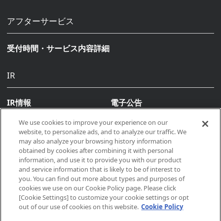
アフターサービス
受付時間・サービス内容詳細
IR
IR情報
電子公告
We use cookies to improve your experience on our
website, to personalize ads, and to analyze our traffic. We
may also analyze your browsing history information
obtained by cookies after combining it with personal
information, and use it to provide you with our product
and service information that is likely to be of interest to
you. You can find out more about types and purposes of
Copyright © 2026, Makino All rights reserved
cookies we use on our Cookie Policy page. Please click
[Cookie Settings] to customize your cookie settings or opt
out of our use of cookies on this website.
Cookie Policy
サイトポリシー