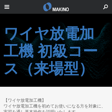
ワイヤ放電加
工機 初級コー
ス（来場型）
【ワイヤ放電加工機】
ワイヤ放電加工機を初めてお使いになる方を対象に、
実習を通し基本操作を説明いたします。