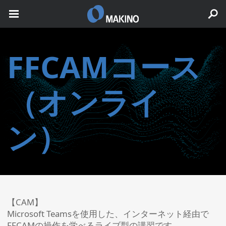
FFCAMコース
（オンライ
ン）
【CAM】
Microsoft Teamsを使用した、インターネット経由で
FFCAMの操作を学べるライブ型の講習です。