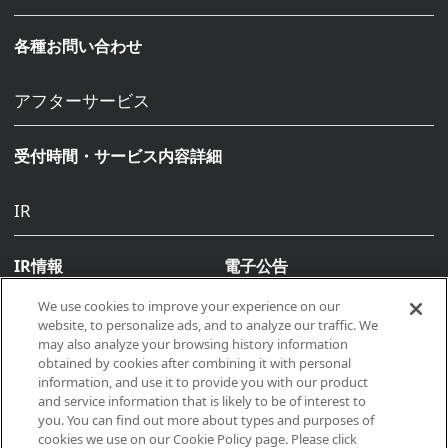
各種お問い合わせ
アフターサービス
受付時間・サービス内容詳細
IR
IR情報
電子公告
We use cookies to improve your experience on our
website, to personalize ads, and to analyze our traffic. We
may also analyze your browsing history information
obtained by cookies after combining it with personal
information, and use it to provide you with our product
and service information that is likely to be of interest to
you. You can find out more about types and purposes of
Copyright © 2026, Makino All rights reserved
cookies we use on our Cookie Policy page. Please click