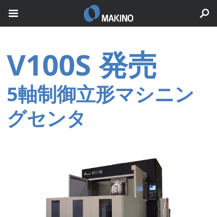
V100S 発売
5軸制御立形マシニン
グセンタ