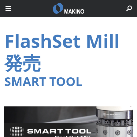
FlashSet Mill
発売
SMART TOOL