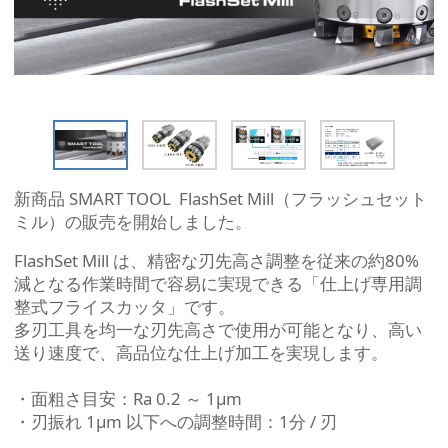
新商品 SMART TOOL FlashSet Mill（フラッシュセット
ミル）の販売を開始しました。
FlashSet Mill は、精密な刃先高さ調整を従来の約80%
減となる作業時間で容易に実現できる「仕上げ専用調
整式フライスカッタ」です。
多刃工具を均一な刃先高さで使用が可能となり、高い
送り速度で、高品位な仕上げ加工を実現します。
・面粗さ目安：Ra 0.2 ～ 1μm
・刃振れ 1μm 以下への調整時間：1分 / 刃