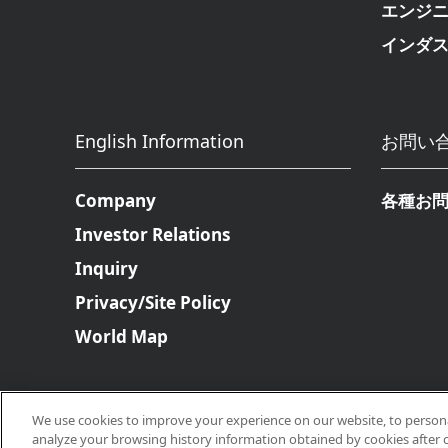
エンジ
インダ
English Information
お問い
Company
各種お
Investor Relations
Inquiry
Privacy/Site Policy
World Map
We use cookies to improve your experience on our website, to personal
analyze your browsing history information obtained by cookies after 