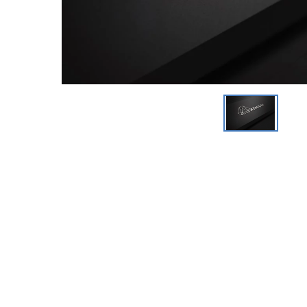
細穴放電加工機
I R情報
NC放電加工機
ワイヤ放電加工機
レーザ加工機
i GRINDER（研削）
フライス盤
CAD/CAM・ソフト
SMART TOOL