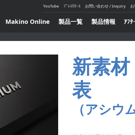
YouTube
ﾌﾟﾚｽﾘﾘｰｽ
お問い合わせ / Inquiry
お
Makino Online
製品一覧
製品情報
ｱﾌﾀ
展示会・セミナ
テクニカルスクール
メールマガジンのご登録
Makin
アフ
会社
カタロ
設備機
展示会・セミナ情報
お申し込み・日程表
新素材 
をご利
が発生
過去の展示会・セミナレポート
定期開催コースのご案内
マキノ
対応い
e Learning コースのご案内
LEARN
人、造
LEARN
ジタル
オートメーション
エンジニア
企業向けコースのご案内
表
頼しあ
全ての
ト
インサート自動交換装置
ターンキー
自らの
ウェア
製造支援モバイルロボット
（アシウ
方にお
ソフトウェア
パレット交換システム
ィ・フ
ソフトウェア
サブパレット交換／搬送システ
します
ム
タリングシス
LEARN
パレット搬送システム