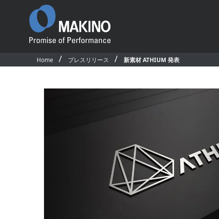
Home
プレスリリース
新素材 ATHIUM 発表
Promise of
Performance
ごあいさつ
沿革
国内事業所・営業所
国内外関連会社
プロダクト
ソフトウェア＆デ
国内拠点・販売網マップ
製品一覧
CAD/CAM・ソフ
サステナビリティ
横形マシニングセンタ
マシン制御ソフト
従業員行動規範
5軸制御横形マシニングセンタ
オペレーティング
公的研究活動
立形マシニングセンタ
アプリケーション
競争的研究費等の取扱い
5軸制御立形マシニングセンタ
ネットワークモニ
環境活動／安全衛生活動
テム
グラファイト加工機
求人情報