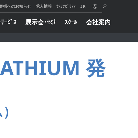
客様へのお知らせ
求人情報
ｻｽﾃﾅﾋﾞﾘﾃｨ
I R
ｰｻｰﾋﾞｽ
展示会･ｾﾐﾅ
ｽｸｰﾙ
会社案内
o Online
ターサービス
概要
グや加工事例など
械に万一トラブル
ATHIUM 発
用いただけます。
した際は、迅速に
は、使う人、売る
たします。
 MORE
る人、みんなが信
 MORE
リングサービス
インダストリー
えることを願い、
製品とサービス、
自動車
組織と社員のあり
半導体
ム）
いて、『クオリテ
金型
ァースト』を追求
航空宇宙
。
ジョブショップ
 MORE
医療