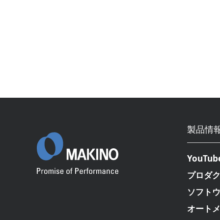
製品情
YouTub
プロダ
ソフト
オート