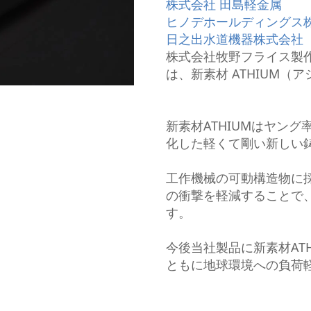
株式会社 田島軽金属
ローダ搬送システム
ヒノデホールディングス
ロボット搬送システム
日之出水道機器株式会社
ツール測定機
株式会社牧野フライス製
は、新素材 ATHIUM（
新素材ATHIUMはヤン
化した軽くて剛い新しい
工作機械の可動構造物に
の衝撃を軽減することで
す。
今後当社製品に新素材AT
ともに地球環境への負荷