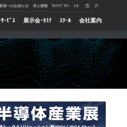
客様へのお知らせ
求人情報
ｻｽﾃﾅﾋﾞﾘﾃｨ
I R
ｰｻｰﾋﾞｽ
展示会･ｾﾐﾅ
ｽｸｰﾙ
会社案内
o Online
ターサービス
概要
グや加工事例など
械に万一トラブル
用いただけます。
した際は、迅速に
は、使う人、売る
たします。
 MORE
る人、みんなが信
 MORE
リングサービス
インダストリー
えることを願い、
製品とサービス、
自動車
組織と社員のあり
半導体
いて、『クオリテ
金型
ァースト』を追求
航空宇宙
。
ジョブショップ
 MORE
医療