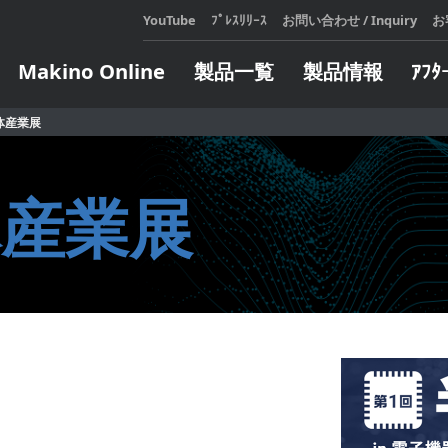
YouTube
ﾌﾟﾚｽﾘﾘｰｽ
お問い合わせ / Inquiry
お
Makino Online
製品一覧
製品情報
ｱﾌﾀ
体産業展
展示会・セミナ
テクニカルスクール
メールマガジンのご登録
Makin
アフ
会社
カタロ
設備機
展示会・セミナ情報
お申し込み・日程表
体産業展
をご利
が発生
過去の展示会・セミナレポート
定期開催コースのご案内
マキノ
対応い
e Learning コースのご案内
LEARN
人、造
LEARN
ジタル
オートメーション
エンジニア
企業向けコースのご案内
頼しあ
全ての
ト
インサート自動交換装置
ターンキー
自らの
ウェア
製造支援モバイルロボット
方にお
ソフトウェア
パレット交換システム
ィ・フ
ソフトウェア
サブパレット交換／搬送システ
します
ム
タリングシス
LEARN
パレット搬送システム