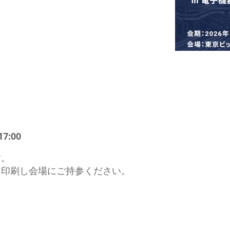
ローダ搬送システム
ロボット搬送システム
ツール測定機
7:00
す。
を印刷し会場にご持参ください。