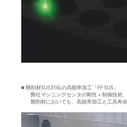
■ 難削材SUS316Lの高能率加工「FF-SUS」
弊社マシニングセンタの剛性＋制御技術、
難削材においても、高能率加工と工具寿命