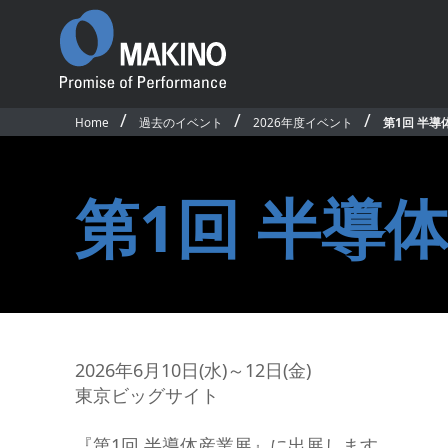
Home
過去のイベント
2026年度イベント
第1回 半導
Promise of
Performance
ごあいさつ
第1回 半導
沿革
国内事業所・営業所
国内外関連会社
プロダクト
ソフトウェア＆デ
国内拠点・販売網マップ
製品一覧
CAD/CAM・ソフ
サステナビリティ
横形マシニングセンタ
マシン制御ソフト
従業員行動規範
5軸制御横形マシニングセンタ
オペレーティング
公的研究活動
2026年6月10日(水)～12日(金)
立形マシニングセンタ
アプリケーション
競争的研究費等の取扱い
東京ビッグサイト
5軸制御立形マシニングセンタ
ネットワークモニ
環境活動／安全衛生活動
テム
グラファイト加工機
求人情報
『第1回 半導体産業展』に出展します。