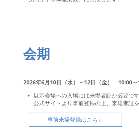
細穴放電加工機
I R情報
NC放電加工機
ワイヤ放電加工機
レーザ加工機
i GRINDER（研削）
フライス盤
会期
CAD/CAM・ソフト
SMART TOOL
2026年6月10日（水）～12日（金） 10:00～1
展示会場への入場には来場者証が必要で
公式サイトより事前登録の上、来場者証
事前来場登録はこちら