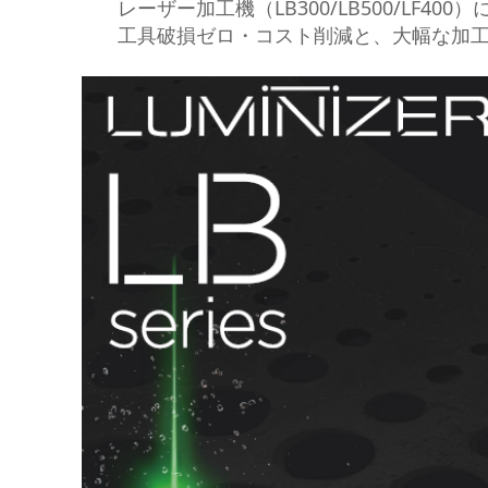
レーザー加工機（LB300/LB500/LF40
工具破損ゼロ・コスト削減と、大幅な加工