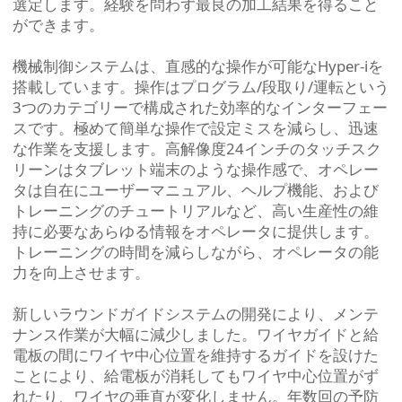
選定します。経験を問わず最良の加工結果を得ること
ができます。
機械制御システムは、直感的な操作が可能なHyper-iを
搭載しています。操作はプログラム/段取り/運転という
3つのカテゴリーで構成された効率的なインターフェー
スです。極めて簡単な操作で設定ミスを減らし、迅速
な作業を支援します。高解像度24インチのタッチスク
リーンはタブレット端末のような操作感で、オペレー
タは自在にユーザーマニュアル、ヘルプ機能、および
トレーニングのチュートリアルなど、高い生産性の維
持に必要なあらゆる情報をオペレータに提供します。
トレーニングの時間を減らしながら、オペレータの能
力を向上させます。
新しいラウンドガイドシステムの開発により、メンテ
ナンス作業が大幅に減少しました。ワイヤガイドと給
電板の間にワイヤ中心位置を維持するガイドを設けた
ことにより、給電板が消耗してもワイヤ中心位置がず
れたり、ワイヤの垂直が変化しません。年数回の予防