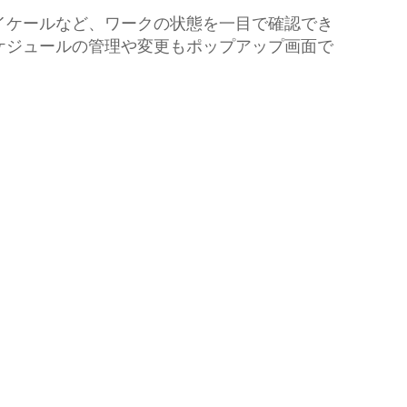
微細加工
イケールなど、ワークの状態を一目で確認でき
ケジュールの管理や変更もポップアップ画面で