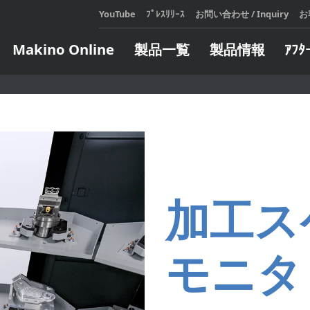
YouTube
ﾌﾟﾚｽﾘﾘｰｽ
お問い合わせ / Inquiry
お
Makino Online
製品一覧
製品情報
ｱﾌﾀ
展示会・セミナ
テクニカルスクール
メールマガジンのご登録
Makin
アフ
会社
カタロ
設備機
展示会・セミナ情報
お申し込み・日程表
をご利
が発生
過去の展示会・セミナレポート
定期開催コースのご案内
マキノ
対応い
e Learning コースのご案内
LEARN
人、造
LEARN
ジタル
オートメーション
エンジニア
企業向けコースのご案内
頼しあ
加工ス
全ての
ト
インサート自動交換装置
ターンキー
自らの
ウェア
製造支援モバイルロボット
方にお
ソフトウェア
パレット交換システム
モニタ
ィ・フ
ソフトウェア
サブパレット交換／搬送システ
します
ム
タリングシス
LEARN
パレット搬送システム