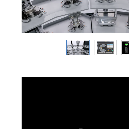
細穴放電加工機
I R情報
NC放電加工機
ワイヤ放電加工機
レーザ加工機
i GRINDER（研削）
フライス盤
CAD/CAM・ソフト
SMART TOOL