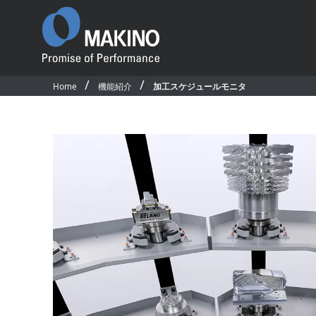
Home
機能紹介
加工スケジュールモニタ
Promise of
Performance
ごあいさつ
沿革
国内事業所・営業所
国内外関連会社
プロダクト
ソフトウェア＆デ
国内拠点・販売網マップ
製品一覧
CAD/CAM・ソフ
サステナビリティ
横形マシニングセンタ
マシン制御ソフト
従業員行動規範
5軸制御横形マシニングセンタ
オペレーティング
公的研究活動
立形マシニングセンタ
アプリケーション
競争的研究費等の取扱い
5軸制御立形マシニングセンタ
ネットワークモニ
環境活動／安全衛生活動
テム
グラファイト加工機
求人情報