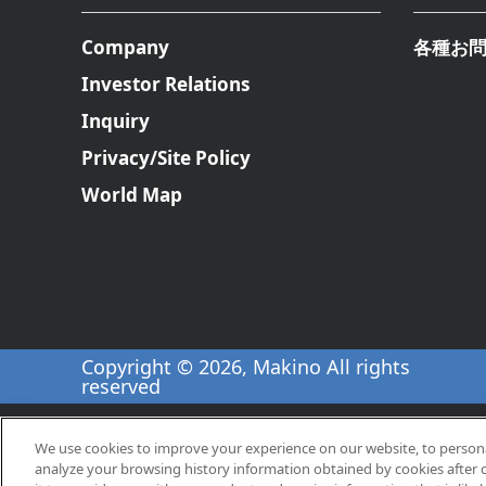
Company
各種お
Investor Relations
Inquiry
Privacy/Site Policy
World Map
Copyright © 2026, Makino All rights
reserved
We use cookies to improve your experience on our website, to personal
analyze your browsing history information obtained by cookies after 