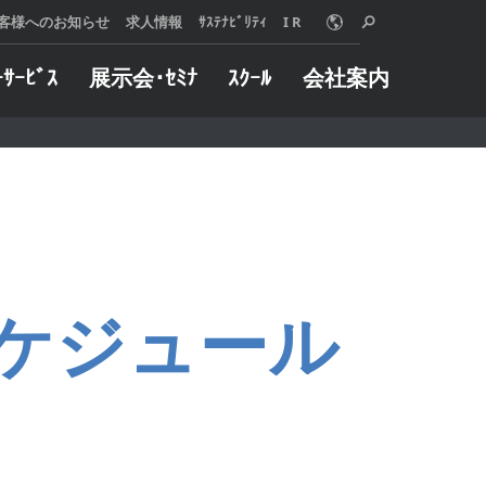
客様へのお知らせ
求人情報
ｻｽﾃﾅﾋﾞﾘﾃｨ
I R
ｰｻｰﾋﾞｽ
展示会･ｾﾐﾅ
ｽｸｰﾙ
会社案内
o Online
ターサービス
概要
グや加工事例など
械に万一トラブル
用いただけます。
した際は、迅速に
は、使う人、売る
たします。
 MORE
る人、みんなが信
 MORE
リングサービス
インダストリー
えることを願い、
ケジュール
製品とサービス、
自動車
組織と社員のあり
半導体
いて、『クオリテ
金型
ァースト』を追求
航空宇宙
。
ジョブショップ
 MORE
医療