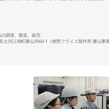
ローダ搬送システム
ロボット搬送システム
ツール測定機
）
の調達、製造、販売
留郡富士河口湖町勝山3560-1（牧野フライス製