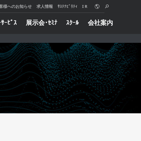
客様へのお知らせ
求人情報
ｻｽﾃﾅﾋﾞﾘﾃｨ
I R
ｰｻｰﾋﾞｽ
展示会･ｾﾐﾅ
ｽｸｰﾙ
会社案内
o Online
ターサービス
概要
グや加工事例など
械に万一トラブル
用いただけます。
した際は、迅速に
は、使う人、売る
たします。
 MORE
る人、みんなが信
 MORE
リングサービス
インダストリー
えることを願い、
製品とサービス、
自動車
組織と社員のあり
半導体
いて、『クオリテ
金型
ァースト』を追求
航空宇宙
。
ジョブショップ
 MORE
医療