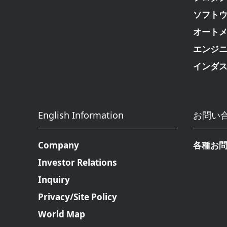
ソフト
オート
エンジ
インダ
English Information
お問い
Company
各種お
Investor Relations
Inquiry
Privacy/Site Policy
World Map