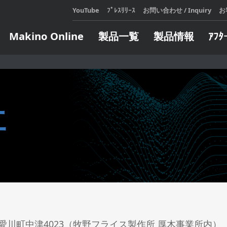
YouTube
ﾌﾟﾚｽﾘﾘｰｽ
お問い合わせ / Inquiry
お
Makino Online
製品一覧
製品情報
ｱﾌﾀ
展示会・セミナ
テクニカルスクール
メールマガジンのご登録
Makin
アフ
会社
カタロ
設備機
展示会・セミナ情報
お申し込み・日程表
社
をご利
が発生
過去の展示会・セミナレポート
定期開催コースのご案内
マキノ
対応い
e Learning コースのご案内
LEARN
人、造
LEARN
ジタル
オートメーション
エンジニア
企業向けコースのご案内
頼しあ
全ての
ト
インサート自動交換装置
ターンキー
自らの
ウェア
製造支援モバイルロボット
方にお
ソフトウェア
パレット交換システム
ィ・フ
ソフトウェア
サブパレット交換／搬送システ
します
ム
タリングシス
LEARN
パレット搬送システム
川町中津4023（牧野フライス製作所 厚木事業所内）