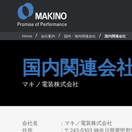
Home
会社案内
国内・海外関連会社
国内関連会社
Promise of
Performance
ごあいさつ
国内関連会
沿革
国内事業所・営業所
国内外関連会社
プロダクト
ソフトウェア＆デ
マキノ電装株式会社
国内拠点・販売網マップ
製品一覧
CAD/CAM・ソフ
サステナビリティ
横形マシニングセンタ
マシン制御ソフト
従業員行動規範
5軸制御横形マシニングセンタ
オペレーティング
公的研究活動
立形マシニングセンタ
アプリケーション
競争的研究費等の取扱い
5軸制御立形マシニングセンタ
ネットワークモニ
会社名 ：マキノ電装株式会社
環境活動／安全衛生活動
テム
グラファイト加工機
住所 ：〒243-0303 神奈川県愛甲郡愛
求人情報