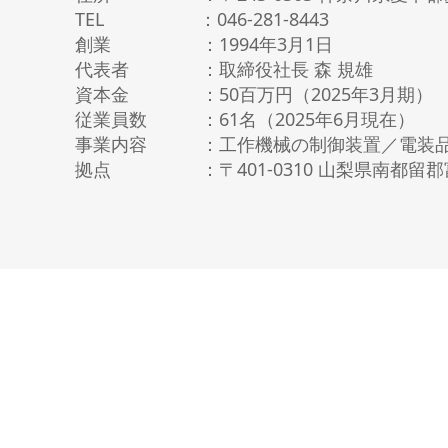
細穴放電加工機
TEL ：046-281-8443
I R情報
創業 ：1994年3月1日
NC放電加工機
代表者 ：取締役社長 森 規雄
ワイヤ放電加工機
資本金 ：50百万円（2025年3月期
レーザ加工機
従業員数 ：61名（2025年6月現在）
i GRINDER（研削）
事業内容 ：工作機械の制御装置／電装品
フライス盤
拠点 ：〒401-0310 山梨県南都
CAD/CAM・ソフト
SMART TOOL