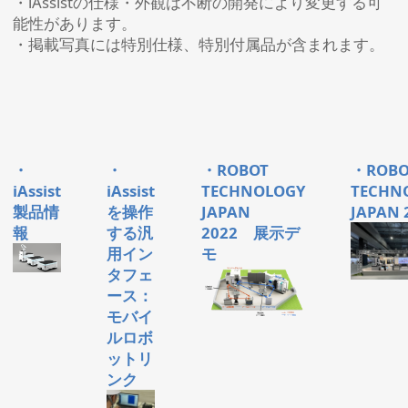
・iAssistの仕様・外観は不断の開発により変更する可
能性があります。
・掲載写真には特別仕様、特別付属品が含まれます。
・
・
・ROBOT
・ROBO
iAssist
iAssist
TECHNOLOGY
TECHN
製品情
を操作
JAPAN
JAPAN 
報
する汎
2022 展示デ
用イン
モ
タフェ
ース：
モバイ
ルロボ
ットリ
ンク