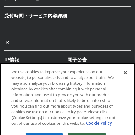
受付時間・サービス内容詳細
IR
IR情報
電子公告
We use cookies to improve your experience on our
website, to personalize ads, and to analyze our traffic. We
may also analyze your browsing history information
obtained by cookies after combining it with personal
information, and use it to provide you with our product
and service information that is likely to be of interest to
you. You can find out more about types and purposes of
Copyright © 2026, Makino All rights reserved
cookies we use on our Cookie Policy page. Please click
[Cookie Settings] to customize your cookie settings or opt
out of our use of cookies on this website.
Cookie Policy
サイトポリシー
プライバシーポリシー