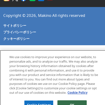
Copyright © 2026, Makino All rights reserved
サイトポリシー
プライバシーポリシー
クッキーポリシー
We use cookies to improve your experience on our website, to
personalize ads, and to analyze our traffic. We may also analyze
your browsing history information obtained by cookies after
combining it with personal information, and use it to provide
you with our product and service information that is likely to be
of interest to you. You can find out more about types and
purposes of cookies we use on our Cookie Policy page. Please
click [Cookie Settings] to customize your cookie settings or opt
out of our use of cookies on this website.
Cookie Policy