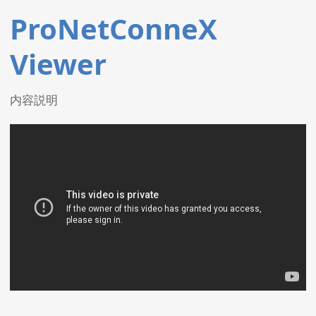
ProNetConneX
Viewer
内容説明