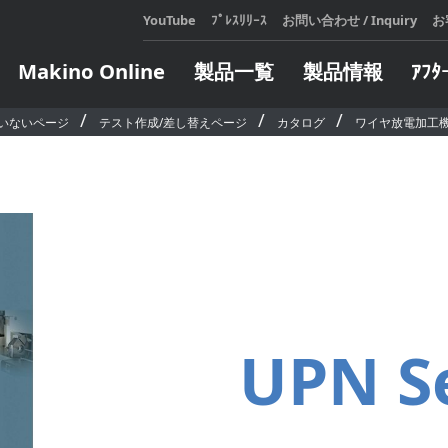
YouTube
ﾌﾟﾚｽﾘﾘｰｽ
お問い合わせ / Inquiry
お
Makino Online
製品一覧
製品情報
ｱﾌﾀ
いないページ
テスト作成/差し替えページ
カタログ
ワイヤ放電加工
展示会・セミナ
テクニカルスクール
メールマガジンのご登録
Makin
アフ
会社
カタロ
設備機
展示会・セミナ情報
お申し込み・日程表
をご利
が発生
過去の展示会・セミナレポート
定期開催コースのご案内
マキノ
対応い
e Learning コースのご案内
LEARN
人、造
LEARN
ジタル
オートメーション
エンジニア
企業向けコースのご案内
頼しあ
全ての
ト
インサート自動交換装置
ターンキー
自らの
ウェア
製造支援モバイルロボット
方にお
UPN S
ソフトウェア
パレット交換システム
ィ・フ
ソフトウェア
サブパレット交換／搬送システ
します
ム
タリングシス
LEARN
パレット搬送システム