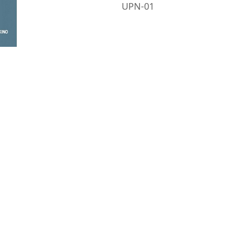
ローダ搬送システム
UPN-01
ロボット搬送システム
ツール測定機