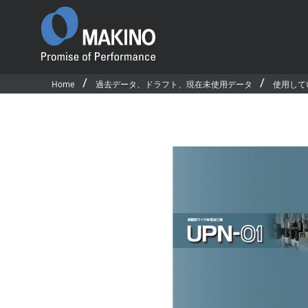
Home
過去データ、ドラフト、現在未使用データ
使用して
Promise of
Performance
ごあいさつ
沿革
国内事業所・営業所
国内外関連会社
プロダクト
ソフトウェア＆デ
国内拠点・販売網マップ
製品一覧
CAD/CAM・ソフ
サステナビリティ
横形マシニングセンタ
マシン制御ソフト
従業員行動規範
5軸制御横形マシニングセンタ
オペレーティング
公的研究活動
立形マシニングセンタ
アプリケーション
競争的研究費等の取扱い
5軸制御立形マシニングセンタ
ネットワークモニ
環境活動／安全衛生活動
テム
グラファイト加工機
求人情報