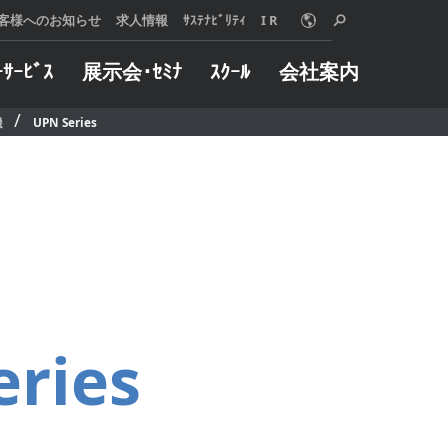
客様へのお知らせ
求人情報
ｻｽﾃﾅﾋﾞﾘﾃｨ
I R
ｰｻｰﾋﾞｽ
展示会･ｾﾐﾅ
ｽｸｰﾙ
会社案内
機
UPN Series
o Online
ターサービス
概要
グや加工事例など
械に万一トラブル
用いただけます。
した際は、迅速に
は、使う人、売る
たします。
 MORE
る人、みんなが信
 MORE
リングサービス
インダストリー
えることを願い、
製品とサービス、
自動車
組織と社員のあり
半導体
いて、『クオリテ
eries
金型
ァースト』を追求
航空宇宙
。
ジョブショップ
 MORE
医療