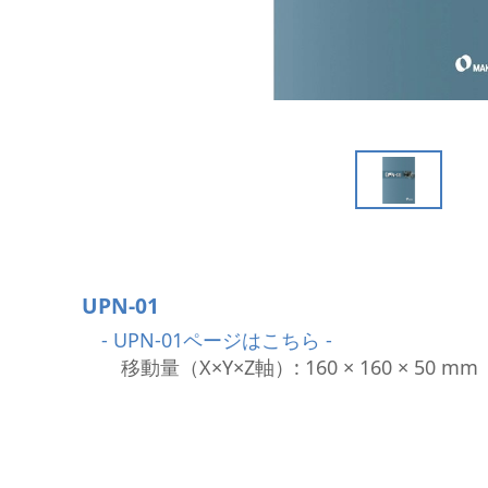
細穴放電加工機
I R情報
NC放電加工機
ワイヤ放電加工機
レーザ加工機
i GRINDER（研削）
フライス盤
CAD/CAM・ソフト
SMART TOOL
UPN-01
- UPN-01ページはこちら -
移動量（X×Y×Z軸）: 160 × 160 × 50 mm