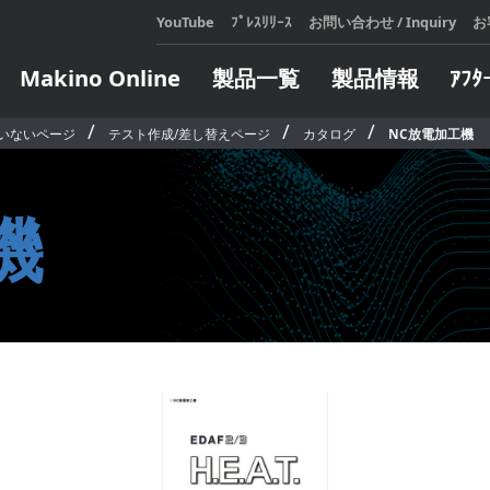
YouTube
ﾌﾟﾚｽﾘﾘｰｽ
お問い合わせ / Inquiry
お
Makino Online
製品一覧
製品情報
ｱﾌﾀ
いないページ
テスト作成/差し替えページ
カタログ
NC放電加工機
展示会・セミナ
テクニカルスクール
メールマガジンのご登録
Makin
アフ
会社
カタロ
設備機
展示会・セミナ情報
お申し込み・日程表
機
をご利
が発生
過去の展示会・セミナレポート
定期開催コースのご案内
マキノ
対応い
e Learning コースのご案内
LEARN
人、造
LEARN
ジタル
オートメーション
エンジニア
企業向けコースのご案内
頼しあ
全ての
ト
インサート自動交換装置
ターンキー
自らの
ウェア
製造支援モバイルロボット
方にお
ソフトウェア
パレット交換システム
ィ・フ
ソフトウェア
サブパレット交換／搬送システ
します
ム
タリングシス
LEARN
パレット搬送システム