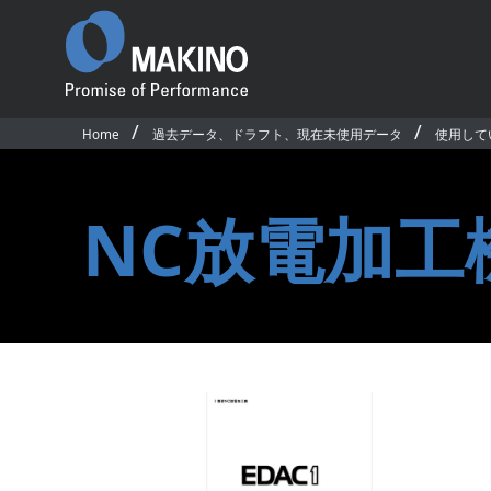
Home
過去データ、ドラフト、現在未使用データ
使用して
Promise of
Performance
ごあいさつ
NC放電加工
沿革
国内事業所・営業所
国内外関連会社
プロダクト
ソフトウェア＆デ
国内拠点・販売網マップ
製品一覧
CAD/CAM・ソフ
サステナビリティ
横形マシニングセンタ
マシン制御ソフト
従業員行動規範
5軸制御横形マシニングセンタ
オペレーティング
公的研究活動
立形マシニングセンタ
アプリケーション
競争的研究費等の取扱い
5軸制御立形マシニングセンタ
ネットワークモニ
環境活動／安全衛生活動
テム
グラファイト加工機
求人情報