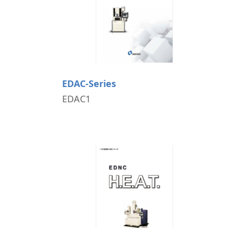
細穴放電加工機
I R情報
NC放電加工機
ワイヤ放電加工機
レーザ加工機
i GRINDER（研削）
フライス盤
EDAC-Series
CAD/CAM・ソフト
EDAC1
SMART TOOL