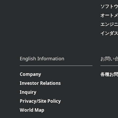
ソフト
オート
エンジ
インダ
English Information
お問い
Company
各種お
Investor Relations
Inquiry
Privacy/Site Policy
World Map