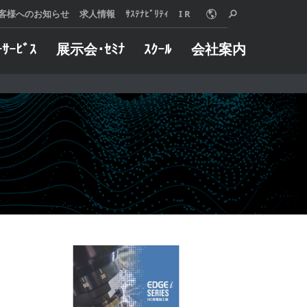
客様へのお知らせ
求人情報
ｻｽﾃﾅﾋﾞﾘﾃｨ
I R
ｰｻｰﾋﾞｽ
展示会･ｾﾐﾅ
ｽｸｰﾙ
会社案内
o Online
ターサービス
概要
グや加工事例など
械に万一トラブル
用いただけます。
した際は、迅速に
は、使う人、売る
たします。
 MORE
る人、みんなが信
 MORE
リングサービス
インダストリー
えることを願い、
製品とサービス、
自動車
組織と社員のあり
半導体
いて、『クオリテ
金型
ァースト』を追求
航空宇宙
。
ジョブショップ
 MORE
医療