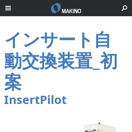
インサート自
動交換装置_初
案
InsertPilot