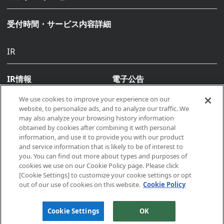
受付時間・サービス内容詳細
IR
IR情報
電子公告
We use cookies to improve your experience on our
website, to personalize ads, and to analyze our traffic. We
may also analyze your browsing history information
obtained by cookies after combining it with personal
information, and use it to provide you with our product
and service information that is likely to be of interest to
you. You can find out more about types and purposes of
Copyright © 2026, Makino All rights reserved
cookies we use on our Cookie Policy page. Please click
[Cookie Settings] to customize your cookie settings or opt
out of our use of cookies on this website.
Cookie Policy
サイトポリシー
プライバシーポリシー
Cookie Settings
OK
クッキーポリシー