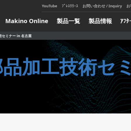
YouTube
ﾌﾟﾚｽﾘﾘｰｽ
お問い合わせ / Inquiry
お
Makino Online
製品一覧
製品情報
ｱﾌﾀ
セミナー in 名古屋
展示会・セミナ
テクニカルスクール
メールマガジンのご登録
Makin
アフ
会社
カタロ
設備機
展示会・セミナ情報
お申し込み・日程表
品加工技術セミナ
をご利
が発生
過去の展示会・セミナレポート
定期開催コースのご案内
マキノ
対応い
e Learning コースのご案内
LEARN
人、造
LEARN
ジタル
オートメーション
エンジニア
企業向けコースのご案内
頼しあ
全ての
ト
インサート自動交換装置
ターンキー
自らの
ウェア
製造支援モバイルロボット
方にお
ソフトウェア
パレット交換システム
ィ・フ
ソフトウェア
サブパレット交換／搬送システ
します
ム
タリングシス
LEARN
パレット搬送システム