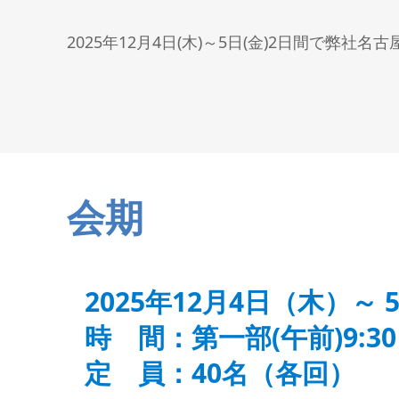
細穴放電加工機
I R情報
NC放電加工機
2025年12月4日(木)～5日(金)2日間で
ワイヤ放電加工機
レーザ加工機
i GRINDER（研削）
フライス盤
CAD/CAM・ソフト
SMART TOOL
会期
2025年12月4日（木）～
時 間：第一部(午前)9:30～
定 員：40名（各回）