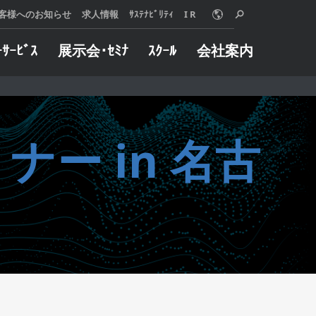
客様へのお知らせ
求人情報
ｻｽﾃﾅﾋﾞﾘﾃｨ
I R
ｰｻｰﾋﾞｽ
展示会･ｾﾐﾅ
ｽｸｰﾙ
会社案内
o Online
ターサービス
概要
グや加工事例など
械に万一トラブル
ー in 名古
用いただけます。
した際は、迅速に
は、使う人、売る
たします。
 MORE
る人、みんなが信
 MORE
リングサービス
インダストリー
えることを願い、
製品とサービス、
自動車
組織と社員のあり
半導体
いて、『クオリテ
金型
ァースト』を追求
航空宇宙
。
ジョブショップ
 MORE
医療