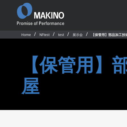
Home
NFtest
test
展示会
【保管用】部品加工技術
Promise of
Performance
ごあいさつ
【保管用】部
沿革
国内事業所・営業所
国内外関連会社
プロダクト
ソフトウェア＆デ
屋
国内拠点・販売網マップ
製品一覧
CAD/CAM・ソフ
サステナビリティ
横形マシニングセンタ
マシン制御ソフト
従業員行動規範
5軸制御横形マシニングセンタ
オペレーティング
公的研究活動
立形マシニングセンタ
アプリケーション
競争的研究費等の取扱い
5軸制御立形マシニングセンタ
ネットワークモニ
環境活動／安全衛生活動
テム
グラファイト加工機
求人情報